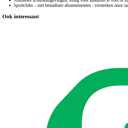
Autoluwe schoolomgevingen, veilig voor kinderen te voet of met
Sportclubs – met betaalbare abonnementen - versterken onze sam
Ook interessant