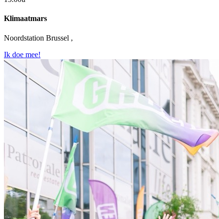
Klimaatmars
Noordstation Brussel ,
Ik doe mee!