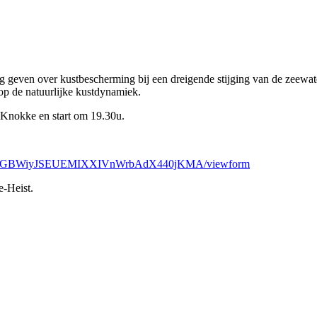
 geven over kustbescherming bij een dreigende stijging van de zeewate
 op de natuurlijke kustdynamiek.
 Knokke en start om 19.30u.
kD1J1CGBWiyJSEUEMIXXIVnWrbAdX440jKMA/viewform
e-Heist.