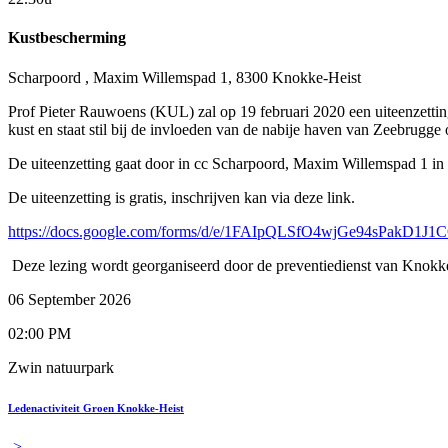
Kustbescherming
Scharpoord , Maxim Willemspad 1, 8300 Knokke-Heist
Prof Pieter Rauwoens (KUL) zal op 19 februari 2020 een uiteenzetting
kust en staat stil bij de invloeden van de nabije haven van Zeebrugge
De uiteenzetting gaat door in cc Scharpoord, Maxim Willemspad 1 in
De uiteenzetting is gratis, inschrijven kan via deze link.
https://docs.google.com/forms/d/e/1FAIpQLSfO4wjGe94sPa
Deze lezing wordt georganiseerd door de preventiedienst van Knokk
06 September 2026
02:00 PM
Zwin natuurpark
Ledenactiviteit Groen Knokke-Heist
->