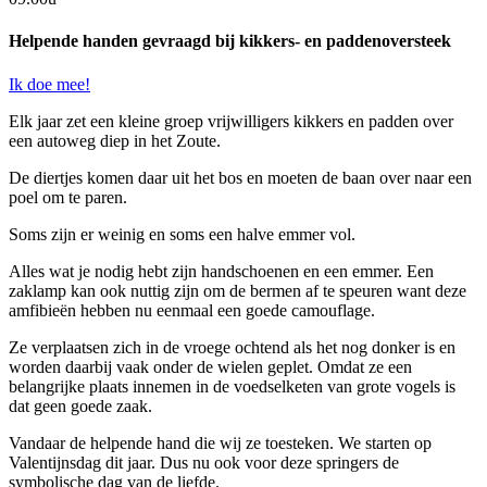
Helpende handen gevraagd bij kikkers- en paddenoversteek
Ik doe mee!
Elk jaar zet een kleine groep vrijwilligers kikkers en padden over
een autoweg diep in het Zoute.
De diertjes komen daar uit het bos en moeten de baan over naar een
poel om te paren.
Soms zijn er weinig en soms een halve emmer vol.
Alles wat je nodig hebt zijn handschoenen en een emmer. Een
zaklamp kan ook nuttig zijn om de bermen af te speuren want deze
amfibieën hebben nu eenmaal een goede camouflage.
Ze verplaatsen zich in de vroege ochtend als het nog donker is en
worden daarbij vaak onder de wielen geplet. Omdat ze een
belangrijke plaats innemen in de voedselketen van grote vogels is
dat geen goede zaak.
Vandaar de helpende hand die wij ze toesteken. We starten op
Valentijnsdag dit jaar. Dus nu ook voor deze springers de
symbolische dag van de liefde.