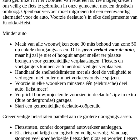
auto gebruiken in het voordeel van iedereen is. De mogelijkheden
om veilig de fiets te gebruiken in onze gemeente, moeten drastisch
omhoog. Openbaar vervoer moet uitgroeien tot een evenwaardig
alternatief voor de auto. Voorzie deelauto’s in elke deelgemeente van
Knokke-Heist.
Minder auto
Maak van alle woonwijken zone 30 mits behoud van zone 50
op enkele doorgangs-assen. Dit is
geen verbod
voor de auto
,
maar hij zal je niet of hooguit amper sneller ter plaatse
brengen voor gemeentelijke verplaatsingen. Fietsers en
voetgangers kunnen zich hierdoor veiliger verplaatsen.
Handhaaf de snelheidslimieten met als doel de veiligheid te
verhogen, niet louter om het verkeersfonds te spijzen.
Voorzie in elke woonkern minstens één (elektrische) deel-
auto, liefst meer!
Verplicht bouwprojecten te voorzien in deelauto’s ipv in extra
(dure ondergrondse) garages.
Start een gemeentelijke deelauto-coöperatie.
Creëer veilige fietsstraten parallel aan de grotere doorgangs-assen.
Fietsstraten, zonder doorgaand autoverkeer aanleggen.
Elk fietspad krijgt een logisch en veilig vervolg. Vandaag
stoppen veel goedbedoelde fietspaden plots en worden fietsers