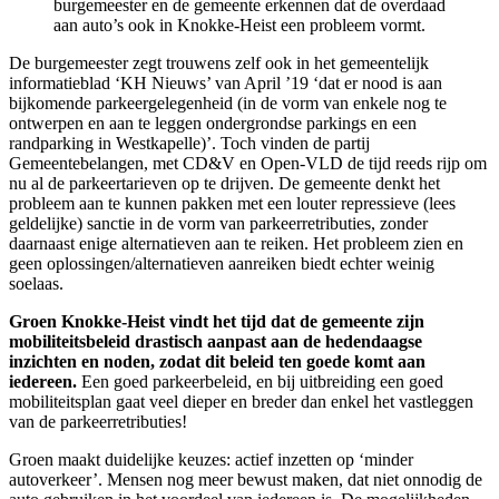
burgemeester en de gemeente erkennen dat de overdaad
aan auto’s ook in Knokke-Heist een probleem vormt.
De burgemeester zegt trouwens zelf ook in het gemeentelijk
informatieblad ‘KH Nieuws’ van April ’19 ‘dat er nood is aan
bijkomende parkeergelegenheid (in de vorm van enkele nog te
ontwerpen en aan te leggen ondergrondse parkings en een
randparking in Westkapelle)’. Toch vinden de partij
Gemeentebelangen, met CD&V en Open-VLD de tijd reeds rijp om
nu al de parkeertarieven op te drijven. De gemeente denkt het
probleem aan te kunnen pakken met een louter repressieve (lees
geldelijke) sanctie in de vorm van parkeerretributies, zonder
daarnaast enige alternatieven aan te reiken. Het probleem zien en
geen oplossingen/alternatieven aanreiken biedt echter weinig
soelaas.
Groen Knokke-Heist vindt het tijd dat de gemeente zijn
mobiliteitsbeleid drastisch aanpast aan de hedendaagse
inzichten en noden, zodat dit beleid ten goede komt aan
iedereen.
Een goed parkeerbeleid, en bij uitbreiding een goed
mobiliteitsplan gaat veel dieper en breder dan enkel het vastleggen
van de parkeerretributies!
Groen maakt
duidelijke keuzes
: actief inzetten op ‘minder
autoverkeer’. Mensen nog meer bewust maken, dat niet onnodig de