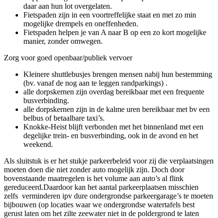
daar aan hun lot overgelaten.
Fietspaden zijn in een voortreffelijke staat en met zo min
mogelijke drempels en oneffenheden.
Fietspaden helpen je van A naar B op een zo kort mogelijke
manier, zonder omwegen.
Zorg voor goed openbaar/publiek vervoer
Kleinere shuttlebusjes brengen mensen nabij hun bestemming
(bv. vanaf de nog aan te leggen randparkings) .
alle dorpskernen zijn overdag bereikbaar met een frequente
busverbinding.
alle dorpskernen zijn in de kalme uren bereikbaar met bv een
belbus of betaalbare taxi’s.
Knokke-Heist blijft verbonden met het binnenland met een
degelijke trein- en busverbinding, ook in de avond en het
weekend.
Als sluitstuk is er het stukje parkeerbeleid voor zij die verplaatsingen
moeten doen die niet zonder auto mogelijk zijn. Doch door
bovenstaande maatregelen is het volume aan auto’s al flink
gereduceerd.Daardoor kan het aantal parkeerplaatsen misschien
zelfs
verminderen ipv dure ondergrondse parkeergarage’s te moeten
bijbouwen (op locaties waar we ondergrondse watertafels best
gerust laten om het zilte zeewater niet in de poldergrond te laten