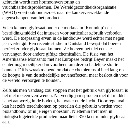
gebracht wordt met hormoonverstoring en
vruchtbaarheidsproblemen. De Wereldgezondheidsorganisatie
(WHO) voert ook onderzoek naar de kankerverwekkende
eigenschappen van het product.
Velen kennen glyfosaat onder de merknaam ‘Roundup’ een
bestrijdingsmiddel dat intussen voor particulier gebruik verboden
werd. De toepassing ervan in de landbouw werd echter met negen
jaar verlengd. Een recente studie in Duitsland bewijst dat boeren
perfect zonder glyfosaat kunnen. Ze hoeven het niet eens te
vervangen door andere giftige chemicaliën. De fusie van het
Amerikaanse Monsanto met het Europese bedrijf Bayer maakt het
echter nog moeilijker dan voorheen om deze schadelijke stof te
bannen. Dit is wraakroepend omdat de chemiereus al heel lang op
de hoogte is van de schadelijke neveneffecten, maar besloot dit voor
de wereld verborgen te houden.
Zelfs als men vandaag zou stoppen met het gebruik van glyfosaat, is
het niet meteen verdwenen. Na veertig jaar sproeien met dit middel
is het aanwezig in de bodem, het water en de lucht. Door regenval
kan het zelfs terechtkomen op percelen die gebruikt worden voor
biolandbouw of in je eigen moestuin. Niettemin treft men in
biologisch geteelde producten maar liefst 350 keer minder glyfosaat
aan.