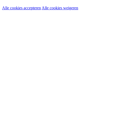
Alle cookies accepteren
Alle cookies weigeren
Noodzakelijke cookies:
Functionele en analytische cookies:
Marketingcookies: