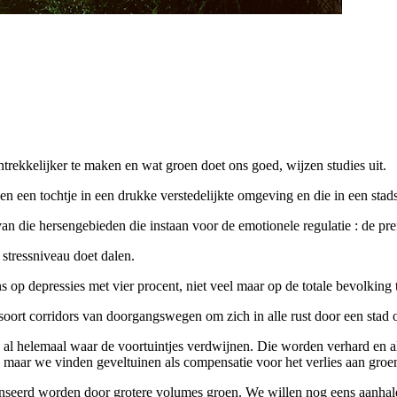
trekkelijker te maken en wat groen doet ons goed, wijzen studies uit.
sen een tochtje in een drukke verstedelijkte omgeving en die in een stad
n die hersengebieden die instaan voor de emotionele regulatie : de pref
stressniveau doet dalen.
p depressies met vier procent, niet veel maar op de totale bevolking t
en soort corridors van doorgangswegen om zich in alle rust door een st
l helemaal waar de voortuintjes verdwijnen. Die worden verhard en al
 maar we vinden geveltuinen als compensatie voor het verlies aan groen
enseerd worden door grotere volumes groen. We willen nog eens aanhal