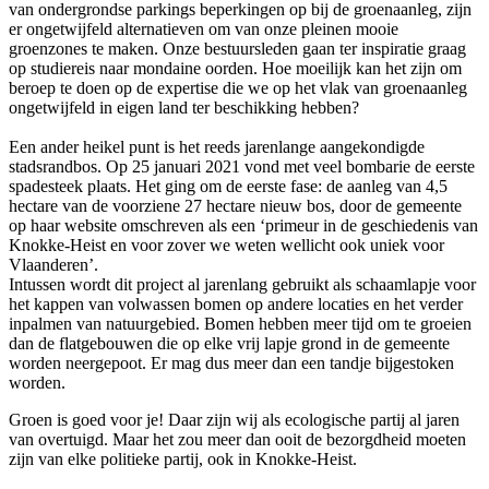
van ondergrondse parkings beperkingen op bij de groenaanleg, zijn
er ongetwijfeld alternatieven om van onze pleinen mooie
groenzones te maken. Onze bestuursleden gaan ter inspiratie graag
op studiereis naar mondaine oorden. Hoe moeilijk kan het zijn om
beroep te doen op de expertise die we op het vlak van groenaanleg
ongetwijfeld in eigen land ter beschikking hebben?
Een ander heikel punt is het reeds jarenlange aangekondigde
stadsrandbos. Op 25 januari 2021 vond met veel bombarie de eerste
spadesteek plaats. Het ging om de eerste fase: de aanleg van 4,5
hectare van de voorziene 27 hectare nieuw bos, door de gemeente
op haar website omschreven als een ‘primeur in de geschiedenis van
Knokke-Heist en voor zover we weten wellicht ook uniek voor
Vlaanderen’.
Intussen wordt dit project al jarenlang gebruikt als schaamlapje voor
het kappen van volwassen bomen op andere locaties en het verder
inpalmen van natuurgebied. Bomen hebben meer tijd om te groeien
dan de flatgebouwen die op elke vrij lapje grond in de gemeente
worden neergepoot. Er mag dus meer dan een tandje bijgestoken
worden.
Groen is goed voor je! Daar zijn wij als ecologische partij al jaren
van overtuigd. Maar het zou meer dan ooit de bezorgdheid moeten
zijn van elke politieke partij, ook in Knokke-Heist.