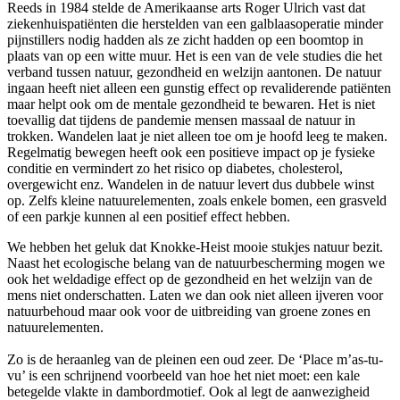
Reeds in 1984 stelde de Amerikaanse arts Roger Ulrich vast dat
ziekenhuispatiënten die herstelden van een galblaasoperatie minder
pijnstillers nodig hadden als ze zicht hadden op een boomtop in
plaats van op een witte muur. Het is een van de vele studies die het
verband tussen natuur, gezondheid en welzijn aantonen. De natuur
ingaan heeft niet alleen een gunstig effect op revaliderende patiënten
maar helpt ook om de mentale gezondheid te bewaren. Het is niet
toevallig dat tijdens de pandemie mensen massaal de natuur in
trokken. Wandelen laat je niet alleen toe om je hoofd leeg te maken.
Regelmatig bewegen heeft ook een positieve impact op je fysieke
conditie en vermindert zo het risico op diabetes, cholesterol,
overgewicht enz. Wandelen in de natuur levert dus dubbele winst
op. Zelfs kleine natuurelementen, zoals enkele bomen, een grasveld
of een parkje kunnen al een positief effect hebben.
We hebben het geluk dat Knokke-Heist mooie stukjes natuur bezit.
Naast het ecologische belang van de natuurbescherming mogen we
ook het weldadige effect op de gezondheid en het welzijn van de
mens niet onderschatten. Laten we dan ook niet alleen ijveren voor
natuurbehoud maar ook voor de uitbreiding van groene zones en
natuurelementen.
Zo is de heraanleg van de pleinen een oud zeer. De ‘Place m’as-tu-
vu’ is een schrijnend voorbeeld van hoe het niet moet: een kale
betegelde vlakte in dambordmotief. Ook al legt de aanwezigheid