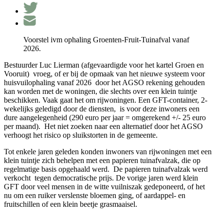
Voorstel ivm ophaling Groenten-Fruit-Tuinafval vanaf
2026.
Bestuurder Luc Lierman (afgevaardigde voor het kartel Groen en
Vooruit) vroeg, of er bij de opmaak van het nieuwe systeem voor
huisvuilophaling vanaf 2026 door het AGSO rekening gehouden
kan worden met de woningen, die slechts over een klein tuintje
beschikken. Vaak gaat het om rijwoningen. Een GFT-container, 2-
wekelijks geledigd door de diensten, is voor deze inwoners een
dure aangelegenheid (290 euro per jaar = omgerekend +/- 25 euro
per maand). Het niet zoeken naar een alternatief door het AGSO
verhoogt het risico op sluikstorten in de gemeente.
Tot enkele jaren geleden konden inwoners van rijwoningen met een
klein tuintje zich behelpen met een papieren tuinafvalzak, die op
regelmatige basis opgehaald werd. De papieren tuinafvalzak werd
verkocht tegen democratische prijs. De vorige jaren werd klein
GFT door veel mensen in de witte vuilniszak gedeponeerd, of het
nu om een ruiker verslenste bloemen ging, of aardappel- en
fruitschillen of een klein beetje grasmaaisel.