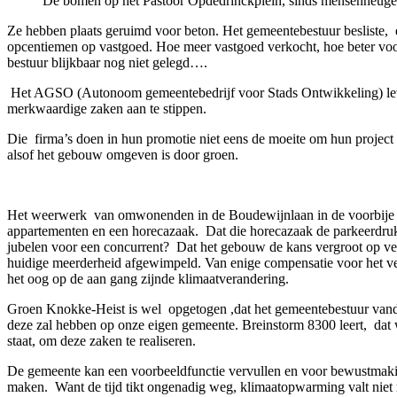
De bomen op het Pastoor Opdedrinckplein, sinds mensenheugeni
Ze hebben plaats geruimd voor beton. Het gemeentebestuur besliste,
opcentiemen op vastgoed. Hoe meer vastgoed verkocht, hoe beter vo
bestuur blijkbaar nog niet gelegd….
Het AGSO (Autonoom gemeentebedrijf voor Stads Ontwikkeling) leve
merkwaardige zaken aan te stippen.
Die
firma’s doen in hun promotie niet eens de moeite om hun proje
alsof het gebouw omgeven is door groen.
Het weerwerk
van omwonenden in de Boudewijnlaan in de voorbije j
appartementen en een horecazaak.
Dat die horecazaak de parkeerdruk
jubelen voor een concurrent?
Dat het gebouw de kans vergroot op ve
huidige meerderheid afgewimpeld. Van enige compensatie voor het v
het oog op de aan gang zijnde klimaatverandering.
Groen Knokke-Heist is wel
opgetogen ,dat het gemeentebestuur vand
deze zal hebben op onze eigen gemeente. Breinstorm 8300 leert,
dat 
staat, om deze zaken te realiseren.
De gemeente kan een voorbeeldfunctie vervullen en voor bewustmakin
maken.
Want de tijd tikt ongenadig weg, klimaatopwarming valt niet