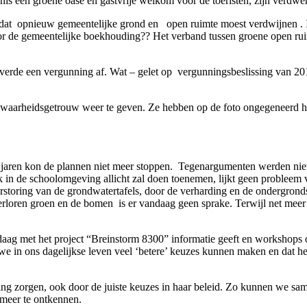
s een groene oase en gastvrije welkom voor de toeristen, zijn verdw
dat
opnieuw gemeentelijke grond en
open ruimte moest verdwijnen . 
or de gemeentelijke boekhouding?? Het verband tussen groene open ru
rde een vergunning af. Wat – gelet op vergunningsbeslissing van 20
ct waarheidsgetrouw weer te geven. Ze hebben op de foto ongegeneerd
aren kon de plannen niet meer stoppen.
Tegenargumenten werden niet
 in de schoolomgeving allicht zal doen toenemen, lijkt geen probleem v
rstoring van de grondwatertafels, door de verharding en de ondergron
erloren groen en de bomen
is er vandaag geen sprake. Terwijl net me
aag met het project “Breinstorm 8300” informatie geeft en workshops o
we in ons dagelijkse leven veel ‘betere’ keuzes kunnen maken en dat het
g zorgen, ook door de juiste keuzes in haar beleid. Zo kunnen we sa
 meer te ontkennen.