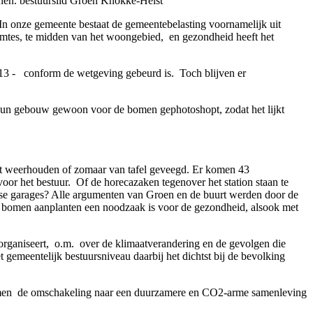
enen. bestuurslid Groen Knokke-Heist
In onze gemeente bestaat de gemeentebelasting voornamelijk uit
imtes, te midden van het woongebied,
en gezondheid heeft het
13 - conform de wetgeving gebeurd is.
Toch blijven er
 hun gebouw gewoon voor de bomen gephotoshopt, zodat het lijkt
 weerhouden of zomaar van tafel geveegd. Er komen 43
oor het bestuur.
Of de horecazaken tegenover het station staan te
dse garages? Alle argumenten van Groen en de buurt werden door de
er bomen aanplanten een noodzaak is voor de gezondheid, alsook met
rganiseert,
o.m.
over de klimaatverandering en de gevolgen die
 gemeentelijk bestuursniveau daarbij het dichtst bij de bevolking
men
de omschakeling naar een duurzamere en CO2-arme samenleving