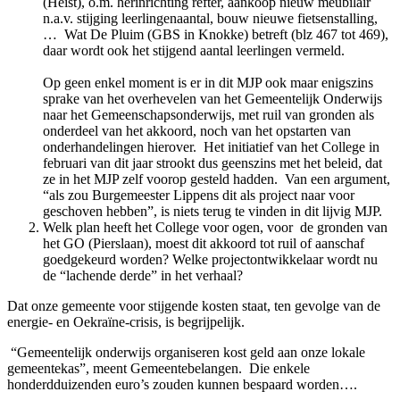
(Heist), o.m. herinrichting refter, aankoop nieuw meubilair
n.a.v. stijging leerlingenaantal, bouw nieuwe fietsenstalling,
… Wat De Pluim (GBS in Knokke) betreft (blz 467 tot 469),
daar wordt ook het stijgend aantal leerlingen vermeld.
Op geen enkel moment is er in dit MJP ook maar enigszins
sprake van het overhevelen van het Gemeentelijk Onderwijs
naar het Gemeenschapsonderwijs, met ruil van gronden als
onderdeel van het akkoord, noch van het opstarten van
onderhandelingen hierover. Het initiatief van het College in
februari van dit jaar strookt dus geenszins met het beleid, dat
ze in het MJP zelf voorop gesteld hadden. Van een argument,
“als zou Burgemeester Lippens dit als project naar voor
geschoven hebben”, is niets terug te vinden in dit lijvig MJP.
Welk plan heeft het College voor ogen, voor de gronden van
het GO (Pierslaan), moest dit akkoord tot ruil of aanschaf
goedgekeurd worden? Welke projectontwikkelaar wordt nu
de “lachende derde” in het verhaal?
Dat onze gemeente voor stijgende kosten staat, ten gevolge van de
energie- en Oekraïne-crisis, is begrijpelijk.
“Gemeentelijk onderwijs organiseren kost geld aan onze lokale
gemeentekas”, meent Gemeentebelangen.
Die enkele
honderdduizenden euro’s zouden kunnen bespaard worden….