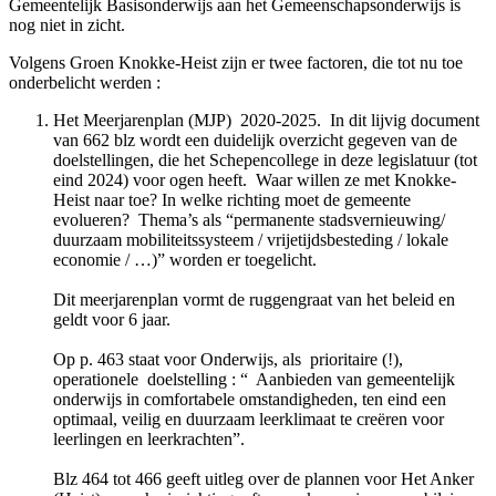
Gemeentelijk Basisonderwijs aan het Gemeenschapsonderwijs is
nog niet in zicht.
Volgens Groen Knokke-Heist zijn er
twee factoren
, die tot nu toe
onderbelicht werden :
Het Meerjarenplan (MJP)
2020-2025
.
In dit lijvig document
van 662 blz wordt een duidelijk overzicht gegeven van de
doelstellingen, die het Schepencollege in deze legislatuur (tot
eind 2024) voor ogen heeft.
Waar willen ze met Knokke-
Heist naar toe? In welke richting moet de gemeente
evolueren?
Thema’s als “permanente stadsvernieuwing/
duurzaam mobiliteitssysteem / vrijetijdsbesteding / lokale
economie / …)” worden er toegelicht.
Dit meerjarenplan vormt de ruggengraat van het beleid en
geldt voor 6 jaar.
Op p. 463 staat voor Onderwijs, als prioritaire (!),
operationele doelstelling : “ Aanbieden van gemeentelijk
onderwijs in comfortabele omstandigheden, ten eind een
optimaal, veilig en duurzaam leerklimaat te creëren voor
leerlingen en leerkrachten”.
Blz 464 tot 466 geeft uitleg over de plannen voor Het Anker