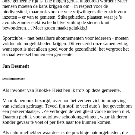
onze gemeente rijk is. Die mogen gerust uitgebreid worden! Meer
mensen moeten de kans krijgen om – in respect voor de
biodiversiteit, maar ook voor de vele vrijwilligers die er zich voor
inzetten – er van te genieten. Stiltegebieden, plaatsen waar je ’s
avonds zonder elektrische lichtvervuiling de sterren kunt
bewonderen…. Meer groen maakt gelukkig!
Sportclubs – met betaalbare abonnementen voor iedereen - moeten
voldoende mogelijkheden krijgen. Dit versterkt onze samenleving,
want sport is niet alleen goed voor de gezondheid, het vergroot het
sociaal weefsel binnen een gemeente.
Jan Desmedt
penningmeester
Als inwoner van Knokke-Heist ben ik trots op deze gemeente.
Maar ik ben ook bezorgd, over hoe het verkeer zich in omgeving
van scholen gedraagt. Teveel fijn stof, te veel auto’s, het gevecht om
een parkeerplaatsje…Ze verhogen de veiligheid voor kinderen niet.
Daarom pleit ik voor autoluwe schoolomgevingen, waar kinderen
zonder gevaar te voet of per fiets naar toe kunnen komen.
Als natuurliefhebber waardeer ik de prachtige natuurgebieden, die